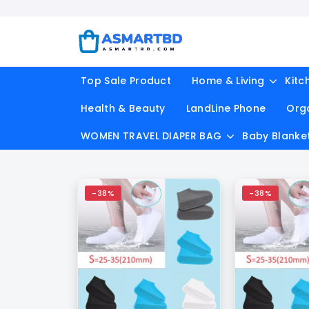
Top Sale Product
Home & Living
Kitc
Health & Beauty
LandLine Phone
Org
WOMEN TRAVEL DIAPER BAG
Baby Blanke
-38%
-38%