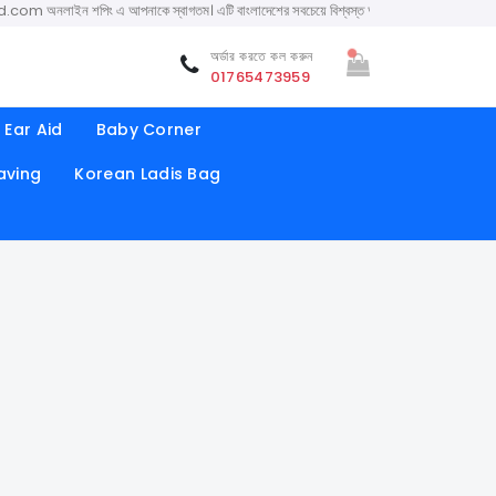
লাইন শপিং এ আপনাকে স্বাগতম। এটি বাংলাদেশের সবচেয়ে বিশ্বস্ত অনলাইন শপ। সারা বাংলাদেশে ক্যাশ অন 
অর্ডার করতে কল করুন
01765473959
Ear Aid
Baby Corner
aving
Korean Ladis Bag