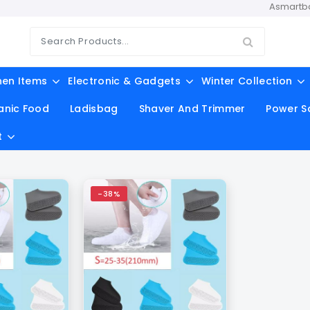
Asmartbd.com অন
hen Items
Electronic & Gadgets
Winter Collection
anic Food
Ladisbag
Shaver And Trimmer
Power S
t
-38%