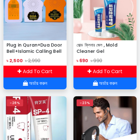
Plug in Quran+Dua Door
মোল্ড ক্লিনার জেল , Mold
Bell+Islamic Calling Bell
Cleaner Gel
(3 PCS DISCOUNT
৳ 2,500
৳ 2,990
৳ 690
৳ 990
PACKAGE)
Add To Cart
Add To Cart
অর্ডার করুন
অর্ডার করুন
-28%
-23%