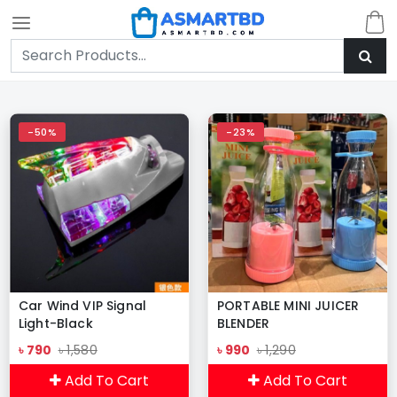
-50%
-23%
Car Wind VIP Signal
PORTABLE MINI JUICER
Light-Black
BLENDER
৳ 790
৳ 1,580
৳ 990
৳ 1,290
Add To Cart
Add To Cart