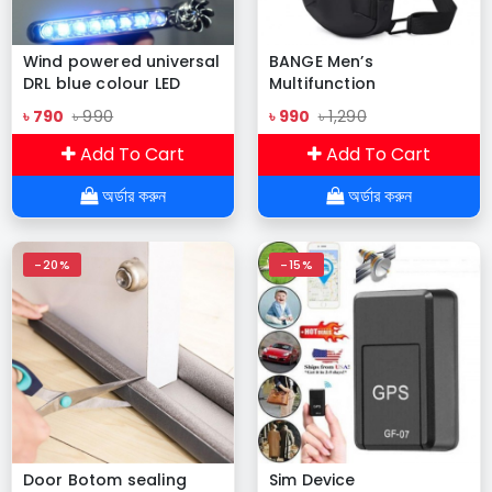
Wind powered universal
BANGE Men’s
DRL blue colour LED
Multifunction
Lights 2 pis
Crossbody Bag
৳ 790
৳ 990
৳ 990
৳ 1,290
Backpack
Add To Cart
Add To Cart
অর্ডার করুন
অর্ডার করুন
-20%
-15%
Door Botom sealing
Sim Device