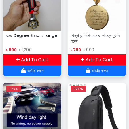
৩৬০ Degree Smart range
আল্লাহ্‌র বিশেষ নাম ও আয়তুল কুরসি
লকেট
৳ 990
৳ 1,290
৳ 790
৳ 990
Add To Cart
Add To Cart
অর্ডার করুন
অর্ডার করুন
-20%
-23%